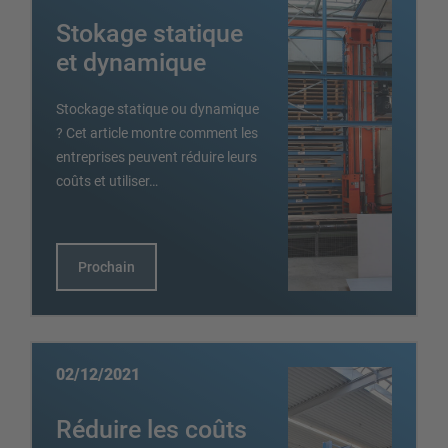
Stokage statique
SYSTÈMES DE STOCKAGE
et dynamique
Rayonnages á palettes
Stockage statique ou dynamique
Rayonnages mobiles
? Cet article montre comment les
Stockage automatique
entreprises peuvent réduire leurs
Hall de rayonnages
coûts et utiliser…
Mezzanines
Rayonnage vertical
Prochain
Planifiez votre système de rayonnage individuellement avec
nos configurateurs – y compris la demande directe
02/12/2021
Configurer le rayonnage maintenant
Réduire les coûts