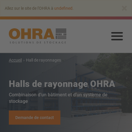
Aller
×
Allez sur le site de l'OHRA à
undefined
.
au
contenu
principal
Alle
au
con
prin
Accueil
Hall de rayonnages
Halls de rayonnage OHRA
Combinaison d’un bâtiment et d’un système de
stockage
Rayonnages cantilever
Demande de contact
Cantilever avec toit
Rayonnage cantilever