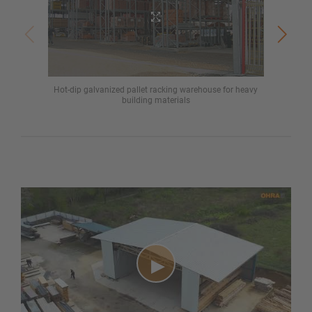
Hot-dip galvanized pallet racking warehouse for heavy
Sto
building materials