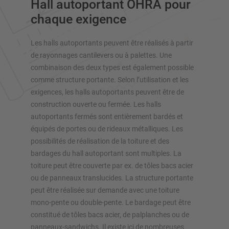
Hall autoportant OHRA pour
Rayonnages á palettes
chaque exigence
Rayonnages mobiles
Stockage automatique
Les halls autoportants peuvent être réalisés à partir
Hall de rayonnages
de rayonnages cantilevers ou à palettes. Une
Mezzanines
combinaison des deux types est également possible
Rayonnage vertical
comme structure portante. Selon l’utilisation et les
exigences, les halls autoportants peuvent être de
construction ouverte ou fermée. Les halls
autoportants fermés sont entièrement bardés et
Planifiez votre système de rayonnage individuellement avec
équipés de portes ou de rideaux métalliques. Les
nos configurateurs – y compris la demande directe
possibilités de réalisation de la toiture et des
bardages du hall autoportant sont multiples. La
toiture peut être couverte par ex. de tôles bacs acier
Configurer le rayonnage maintenant
ou de panneaux translucides. La structure portante
peut être réalisée sur demande avec une toiture
mono-pente ou double-pente. Le bardage peut être
constitué de tôles bacs acier, de palplanches ou de
panneaux-sandwichs. Il existe ici de nombreuses