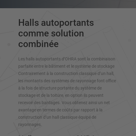
Rayonnage cantilever double-face
Rayonnage cantilever pour charges lourdes
Cantilever mobile
Halls autoportants
Rayonnage cantilever pour charges longues
comme solution
Autres rayonnages cantilever
combinée
Les halls autoportants d’OHRA sont la combinaison
parfaite entre le bâtiment et le système de stockage
Contrairement à la construction classique d’un hall,
les montants des systèmes de rayonnage font office
à la fois de structure portante du système de
stockage et de la toiture, en option ils peuvent
recevoir des bardages. Vous obtenez ainsi un net
avantage en termes de coûts par rapport à la
construction d’un hall classique équipé de
rayonnages.
SYSTÈMES DE STOCKAGE