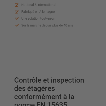
National & international
Rayonnage vertical
Fabriqué en Allemagne
Une solution tout-en-un
Sur le marché depuis plus de 40 ans
Planifiez votre système de rayonnage individuellement avec
nos configurateurs – y compris la demande directe
Configurer le rayonnage maintenant
Contrôle et inspection
des étagères
conformément à la
norme EN 15635