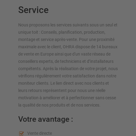
Cantilever mobile
Service
Rayonnage cantilever pour charges longues
Autres rayonnages cantilever
Nous proposons les services suivants sous un seul et
unique toit : Conseils, planification, production,
montage et service après-vente. Pour une proximité
maximale avec le client, OHRA dispose de 14 bureaux
de vente en Europe ainsi que d'un vaste réseau de
conseillers experts, de techniciens et d’installateurs
compétents. Après la réalisation de votre projet, nous
vérifions régulièrement votre satisfaction dans notre
moniteur clients. Le lien direct avec nos clients et
SYSTÈMES DE STOCKAGE
leurs retours représentent pour nous une réelle
motivation à améliorer et à perfectionner sans cesse
Rayonnages á palettes
la qualité de nos produits et de nos services.
Rayonnages mobiles
Votre avantage :
Stockage automatique
Hall de rayonnages
Vente directe
Mezzanines