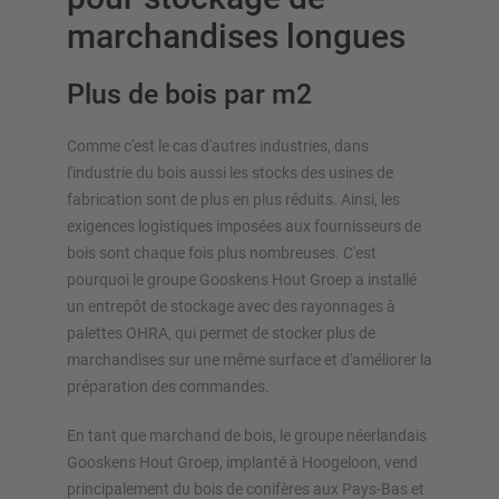
marchandises longues
Plus de bois par m2
Comme c'est le cas d'autres industries, dans
SYSTÈMES DE STOCKAGE
l'industrie du bois aussi les stocks des usines de
fabrication sont de plus en plus réduits. Ainsi, les
Rayonnages á palettes
exigences logistiques imposées aux fournisseurs de
Rayonnages mobiles
bois sont chaque fois plus nombreuses. C'est
Stockage automatique
pourquoi le groupe Gooskens Hout Groep a installé
Hall de rayonnages
un entrepôt de stockage avec des rayonnages à
Mezzanines
palettes OHRA, qui permet de stocker plus de
Rayonnage vertical
marchandises sur une même surface et d'améliorer la
préparation des commandes.
En tant que marchand de bois, le groupe néerlandais
Gooskens Hout Groep, implanté à Hoogeloon, vend
Planifiez votre système de rayonnage individuellement avec
principalement du bois de conifères aux Pays-Bas et
nos configurateurs – y compris la demande directe