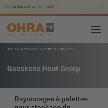
Aller
×
Allez sur le site de l'OHRA à
undefined
.
au
contenu
principal
Alle
au
con
prin
Accueil
Références
Gooskens Hout Groep
Rayonnages cantilever
Cantilever avec toit
Gooskens Hout Groep
Rayonnage cantilever
Rayonnage cantilever double-face
Rayonnage cantilever pour charges lourdes
Cantilever mobile
Rayonnage cantilever pour charges longues
Rayonnages à palettes
Autres rayonnages cantilever
pour stockage de