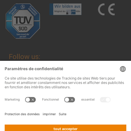
Follow us:
Mentions légales
© 2026
OHRA
Termes et conditions
Regalanlagen
Terms and conditions of assembly
GmbH