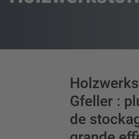
Holzwerks
Gfeller : p
de stockag
grande eff