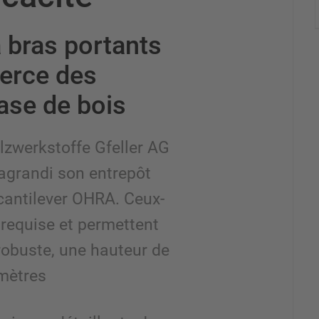
 bras portants
erce des
ase de bois
olzwerkstoffe Gfeller AG
agrandi son entrepôt
cantilever OHRA. Ceux-
té requise et permettent
 robuste, une hauteur de
 mètres