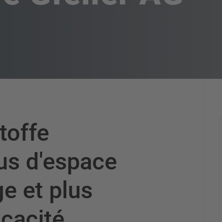
toffe
lus d'espace
e et plus
icacité