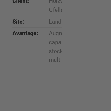
Client:
Holzwerkstoffe
Gfeller AG
Site:
Landquart, Suisse
Avantage:
Augmentation des
capacités de
stockage,
multifonctionnalité