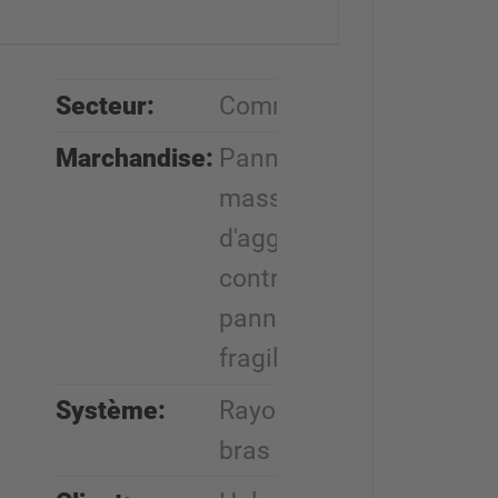
Secteur:
Commerce du bois
Marchandise:
Panneaux en bois
massif, panneaux
d'agglomérés,
contreplaqués,
panneaux plaqués
fragiles
Système:
Rayonnages à
bras portants