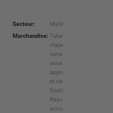
Secteur:
Matériaux
Marchandise:
Tubes PVC,
clapets, tuyaux,
canalisation pour
assainissement,
approvisionnement
et rénovation
Système:
Rayonnages à
accumulation,