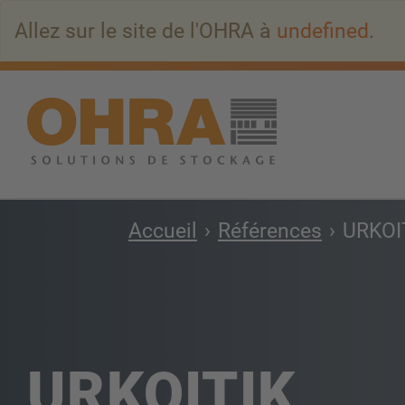
Aller
Allez sur le site de l'OHRA à
undefined
.
au
contenu
principal
Accueil
Références
URKOI
URKOITIK