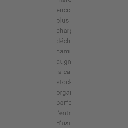
encombrantes,
plus de place pour
chargement et
déchargement des
camions,
augmentation de
la capacité de
stockage,
organisation
parfaite de
l’entrepôt a l’entrée
d’usine et à la