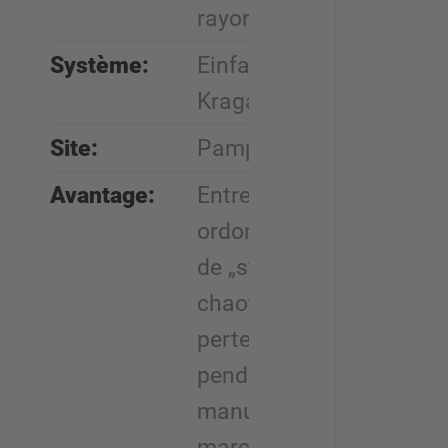
rayonnage
Système:
Einfahrregale,
Kragarmregale
Site:
Pamplona (E)
Avantage:
Entrepôts
ordonnés au lieu
de „stockage
chaotique“, pas de
perte de temps
pendant la
manutention des
marchandise